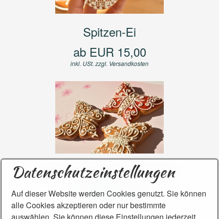
Spitzen-Ei
ab EUR 15,00
inkl. USt. zzgl.
Versandkosten
Datenschutzeinstellungen
Schmetterlinge klein 8x7cm
ab EUR 4,50
​​​​​Auf dieser Website werden Cookies genutzt. Sie können
inkl. USt. zzgl.
Versandkosten
alle Cookies akzeptieren oder nur bestimmte
auswählen. Sie können diese Einstellungen jederzeit