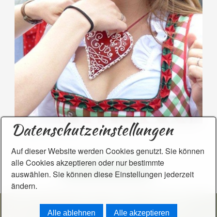
Datenschutzeinstellungen
Anhänger im "Einsatz"
​​​​​Auf dieser Website werden Cookies genutzt. Sie können
alle Cookies akzeptieren oder nur bestimmte
Zur Bestellung / Anfrage
auswählen. Sie können diese Einstellungen jederzeit
ändern.
DSGVO
Kontakt
Impressum
Widerrufsbelehrung
Alle ablehnen
Alle akzeptieren