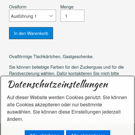
Ovalform
Menge
Ovalförmige Tischkärtchen, Gastgeschenke.
Sie können beliebige Farben für den Zuckerguss und für die
Randverzierung wählen. Dafür kontaktieren Sie mich bitte
per Email. (siehe unten)
Datenschutzeinstellungen
Wunschtext oder Namensliste bitte unten einfügen.
​​​​​Auf dieser Website werden Cookies genutzt. Sie können
Kunstkekse sind wegen der Haltbarkeit ausgehärtet und
alle Cookies akzeptieren oder nur bestimmte
nicht zum Verzehr geeignet.
auswählen. Sie können diese Einstellungen jederzeit
ändern.
DSGVO
Kontakt
Impressum
Widerrufsbelehrung